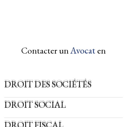
Toulouse
Albi
Castres
Rodez
Béziers
Agen
Montauban
Contacter un
Avocat
en
DROIT DES SOCIÉTÉS
DROIT DES SOCIÉTÉS
DROIT SOCIAL
DROIT SOCIAL
DROIT FISCAL
DROIT FISCAL