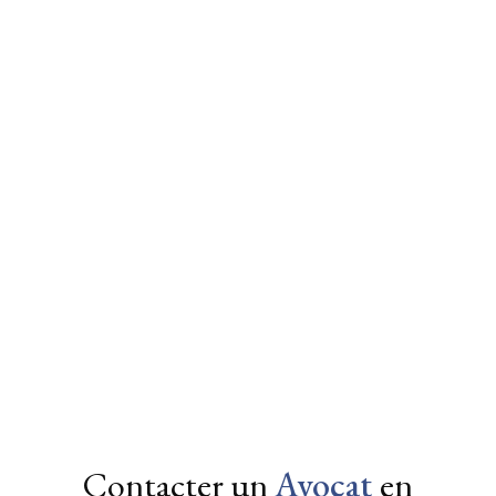
Prendre rendez-vous
uv@alexavocats.com
05 25 34 91 91
LinkedIn
expertise en droit fiscal
ressources juridiques
Toulouse
Albi
Castres
Rodez
Béziers
Agen
Montauban
Contacter un
Avocat
en