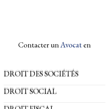
Toulouse
Albi
Castres
Rodez
Béziers
Agen
Montauban
Contacter un
Avocat
en
DROIT DES SOCIÉTÉS
DROIT DES SOCIÉTÉS
DROIT SOCIAL
DROIT SOCIAL
DROIT FISCAL
DROIT FISCAL